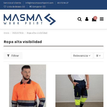
Servicio al cliente:
info@masmaworkpoint.com
613 72 94 27
Lista de deseos (
0
)
Comparar (
0
)
0
Inicio
INDUSTRIA
Ropa alta visibilidad
Ropa alta visibilidad
Filtrar
Relevancia
8