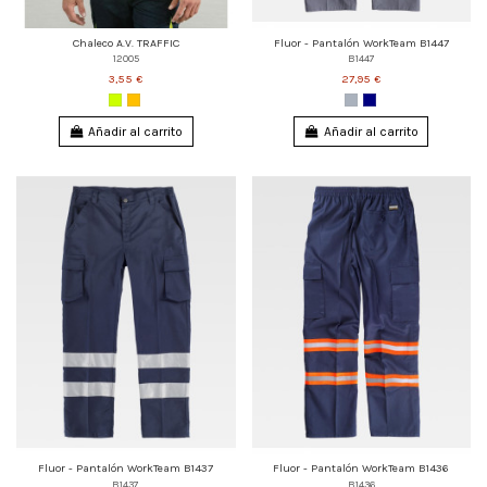
Chaleco A.V. TRAFFIC
Fluor - Pantalón WorkTeam B1447
12005
B1447
3,55 €
27,95 €
Añadir al carrito
Añadir al carrito
Fluor - Pantalón WorkTeam B1437
Fluor - Pantalón WorkTeam B1436
B1437
B1436